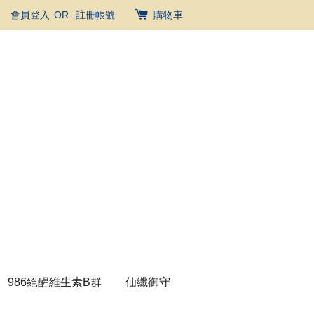
會員登入
OR
註冊帳號
購物車
986絕醒維生素B群
仙纖御守