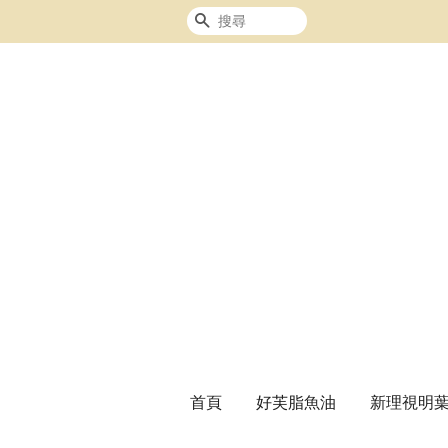
搜尋
首頁
好芙脂魚油
新理視明