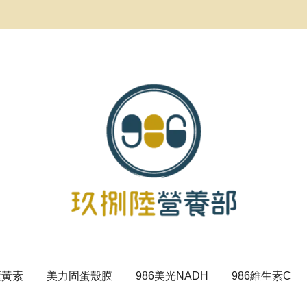
葉黃素
美力固蛋殼膜
986美光NADH
986維生素C