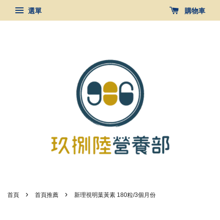
選單
購物車
›
›
首頁
首頁推薦
新理視明葉黃素 180粒/3個月份