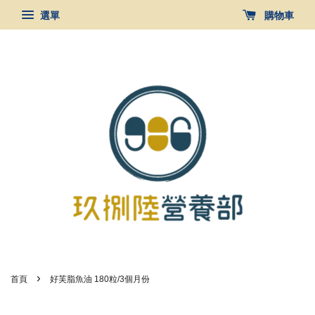
選單
購物車
›
首頁
好芙脂魚油 180粒/3個月份